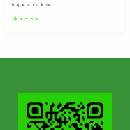
longue durée de vie.
Jet
Meer lezen »
Stream
JUNO