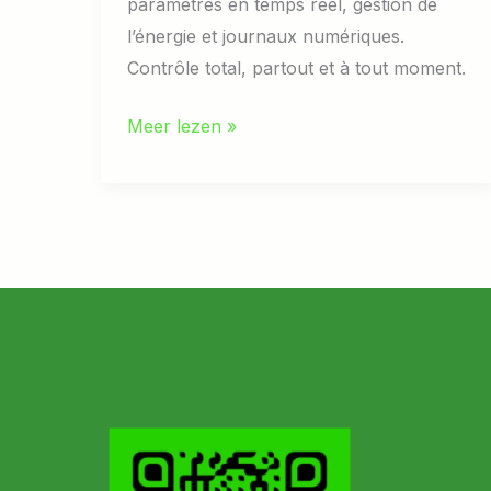
paramètres en temps réel, gestion de
l’énergie et journaux numériques.
Contrôle total, partout et à tout moment.
CONTRÔLE
Meer lezen »
COMPLET
DE
LA
PISCINE
À
DISTANCE