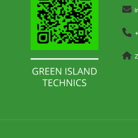
i
+
Z